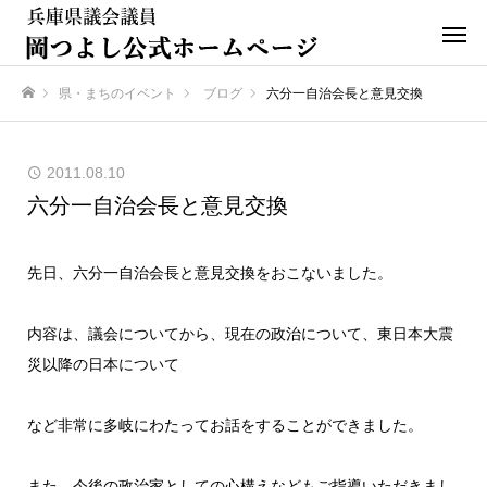
県・まちのイベント
ブログ
六分一自治会長と意見交換
ホーム
2011.08.10
六分一自治会長と意見交換
先日、六分一自治会長と意見交換をおこないました。
内容は、議会についてから、現在の政治について、東日本大震
災以降の日本について
など非常に多岐にわたってお話をすることができました。
また、今後の政治家としての心構えなどもご指導いただきまし