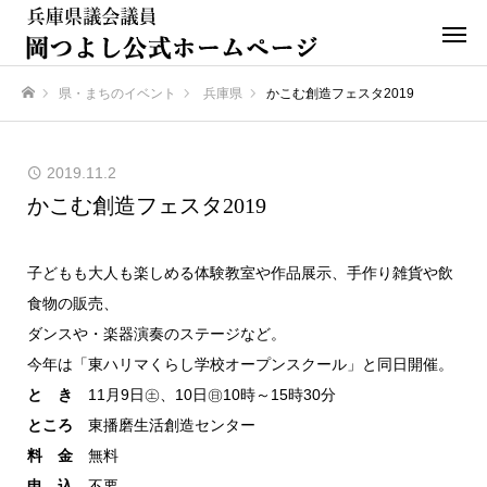
県・まちのイベント
兵庫県
かこむ創造フェスタ2019
ホーム
2019.11.2
かこむ創造フェスタ2019
子どもも大人も楽しめる体験教室や作品展示、手作り雑貨や飲
食物の販売、
ダンスや・楽器演奏のステージなど。
今年は「東ハリマくらし学校オープンスクール」と同日開催。
と き
11月9日㊏、10日㊐10時～15時30分
ところ
東播磨生活創造センター
料 金
無料
申 込
不要