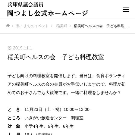
県・まちのイベント
稲美町
稲美町ヘルスの会 子ども料理教室
ホーム
2019.11.1
稲美町ヘルスの会 子ども料理教室
子ども向けの料理教室を開催します。当日は、食育ボランティ
アの稲美町ヘルスの会の会員がお手伝いしますので、料理が初
めてのお子さんでも大歓迎です。一緒に料理をしませんか？
と き
11月23日（土・祝）10:00～13:00
ところ
いきがい創造センター 調理室
対 象
小学4年生、5年生、6年生
人 員
16人（先着順）