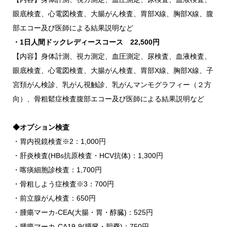
眼底検査、心電図検査、大腸がん検査、胃部X線、胸部X線、腹
部エコー及び医師による結果説明など
・1日人間ドックレディースコース 22,500円
【内容】身体計測、視カ測定、血圧測定、尿検査、血液検査、
眼底検査、心電図検査、大腸がん検査、胃部X線、胸部X線、子
宮頚がん検診、乳がん視触診、乳がんマンモグラフィー（２方
向）、骨粗鬆症検査腹部エコー及び医師による結果説明など
◆オプション検査
・胃内視鏡検査※2：1,000円
・肝炎検査(HBs抗原検査・HCV抗体)：1,300円
・喀痰細胞診検査：1,700円
・骨粗しよう症検査※3：700円
・前立腺がん検査：650円
・腫瘍マーカ-CEA(大腸・胃・醇臓)：525円
・腫瘍マーカ-CA19-9(膵臓・胆嚢)：750円