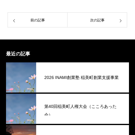
前の記事
次の記事
最近の記事
2026 INAMI創業塾 稲美町創業支援事業
第40回稲美町人権大会（こころあった
会）