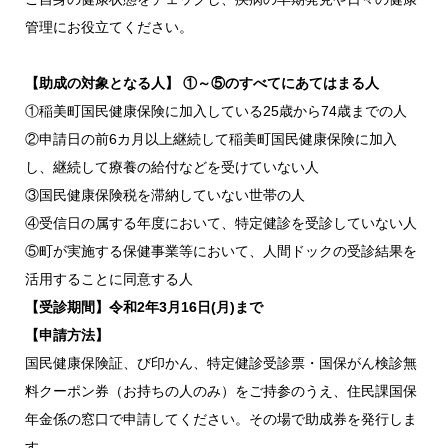
管理にお役立てください。
【助成の対象となる人】 ①～⑤のすべてにあてはまる人
①稲美町国民健康保険に加入している25歳から74歳までの人
②申請日の前6カ月以上継続して稲美町国民健康保険に加入
し、継続して療養の給付などを受けていない人
③国民健康保険税を滞納していない世帯の人
④受信日の属する年度において、特定健診を受診していない人
⑤町が実施する保健事業等において、人間ドックの受診結果を
活用することに同意する人
【受診期間】令和2年3月16日(月)まで
【申請方法】
国民健康保険証、び印かん、特定健診受診票・国保がん検診無
料クーポン券（お持ちの人のみ）をご持参のうえ、住民課国保
年金係の窓口で申請してください。その場で助成券を発行しま
す。