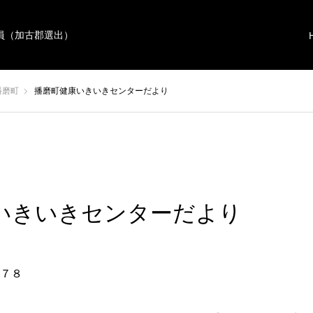
員（加古郡選出）
播磨町
播磨町健康いきいきセンターだより
いきいきセンターだより
７８