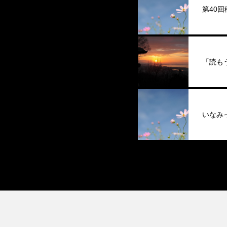
第40
「読も
いなみ