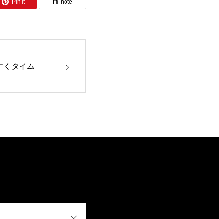
Pin it
note
すくタイム
OPEN