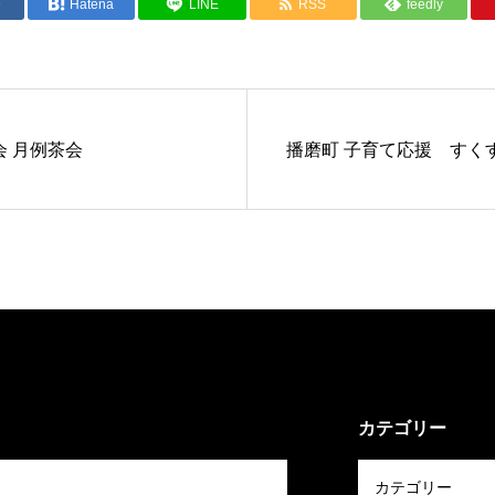
e
Hatena
LINE
RSS
feedly
 月例茶会
播磨町 子育て応援 すく
カテゴリー