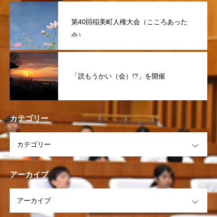
第40回稲美町人権大会（こころあった
会）
「読もうかい（会）!?」を開催
カテゴリー
OPEN
アーカイブ
OPEN