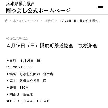
県・まちのイベント
播磨町
４月16日（日）播磨町茶道協会 観桜茶会
ホーム
2017.04.12
４月16日（日）播磨町茶道協会 観桜茶会
▶日時 ４月16日（日）
11：30～15：30
▶場所 野添北公園内 蓬生庵
▶席主 茶道協会役員一同
▶費用 350円
▶問合せ 蓬生庵
☎０７８（９４４）６０４０