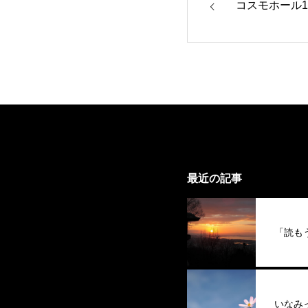
コスモホール
最近の記事
「読も
いなみ