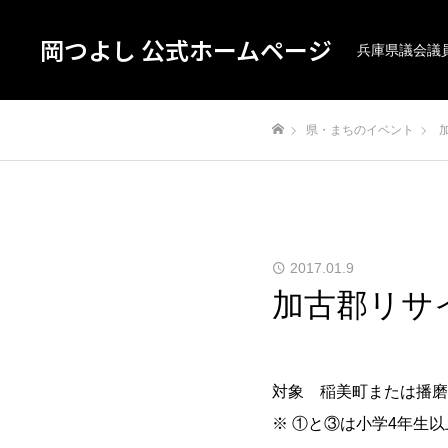
岡つよし 公式ホームページ
兵庫県議会議
県・まちのイベント
ホーム
2017.01.9
加古郡リサ
対象 稲美町または播磨
※ ①と③は小学4年生