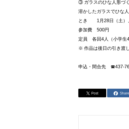
③ ガラスのひな人形づ
溶かしたガラスでひな人
とき 1月28日（土）、29
参加費 500円
定員 各回4人（小学生
※ 作品は後日の引き渡
申込・間合先 ☎437-7671(
Post
Shar