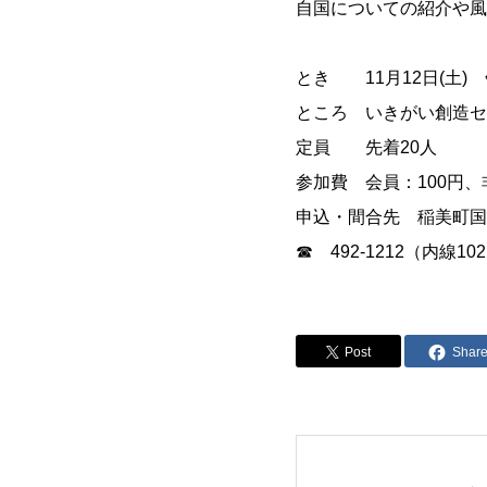
自国についての紹介や風
とき 11月12日(土) 
ところ いきがい創造セ
定員 先着20人
参加費 会員：100円、非
申込・間合先 稲美町国
☎ 492-1212（内線10
Post
Shar