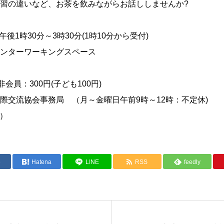
習の違いなど、お茶を飲みながらお話ししませんか?
午後1時30分～3時30分(1時10分から受付)
ンターワーキングスペース
会員：300円(子ども100円)
際交流協会事務局 （月～金曜日午前9時～12時：不定休)
2）
e
Hatena
LINE
RSS
feedly