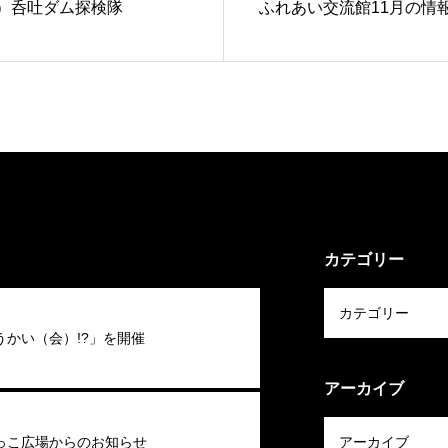
土）呑吐ダム探検隊
ふれあい交流館11月の情
カテゴリー
うかい（会）!?」を開催
アーカイブ
っこ広場からのお知らせ