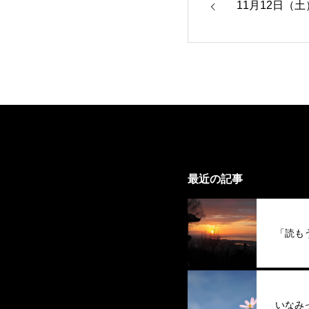
11月12日（
最近の記事
「読も
いなみ