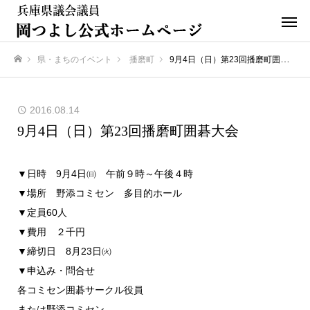
県・まちのイベント
播磨町
9月4日（日）第23回播磨町囲碁大会
ホーム
2016.08.14
9月4日（日）第23回播磨町囲碁大会
▼日時 9月4日㈰ 午前９時～午後４時
▼場所 野添コミセン 多目的ホール
▼定員60人
▼費用 ２千円
▼締切日 8月23日㈫
▼申込み・問合せ
各コミセン囲碁サークル役員
または野添コミセン