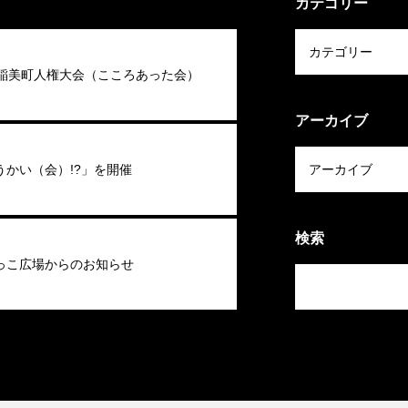
カテゴリー
回稲美町人権大会（こころあった会）
アーカイブ
うかい（会）!?」を開催
検索
っこ広場からのお知らせ