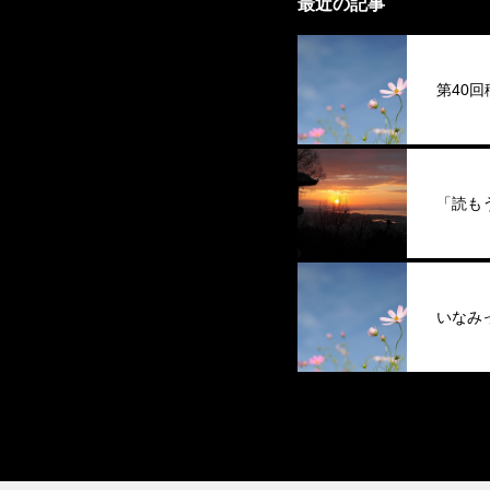
最近の記事
第40
「読も
いなみ