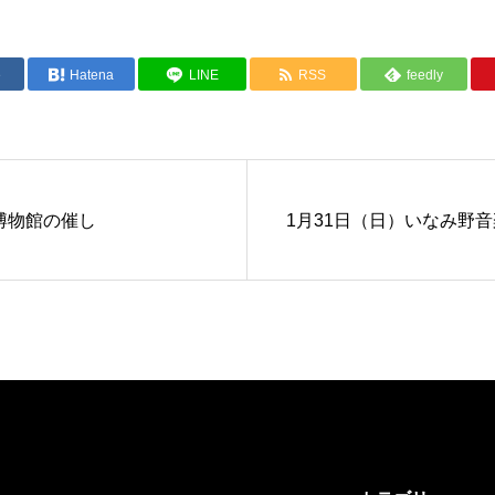
e
Hatena
LINE
RSS
feedly
博物館の催し
1月31日（日）いなみ野