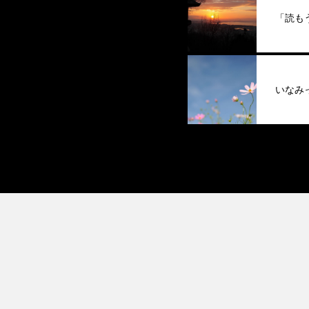
「読も
いなみ