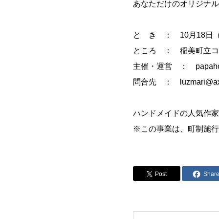
あなただけのオリジナル
と き ： 10月18日（
ところ ： 稲美町立コ
主催・運営 ： papahous
問合先 ： luzmari@axel
ハンドメイドの人気作家
※この事業は、町制施行
Post
Shar