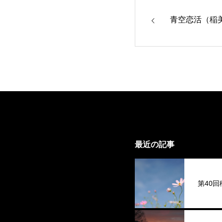
青空恋活（稲
最近の記事
第40