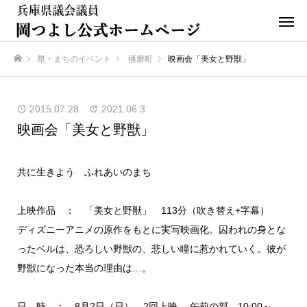
県・まちのイベント
播磨町
映画会「美女と野獣」
ホーム
2015.07.28
2021.06.3
映画会「美女と野獣」
共に生きよう ふれあいのまち
上映作品 ： 「美女と野獣」 113分（吹き替え+字幕）
ディズニーアニメの原作をもとに実写映画化。囚われの身とな
ったベルは、恐ろしい野獣の、悲しい瞳に惹かれていく。彼が
野獣になった本当の理由は…。
日 時 ： 8月2日（日） 2回上映 午前の部 10:00～