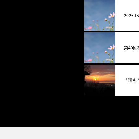
2026
第40
「読も