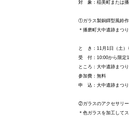
対 象：稲美町または播
①ガラス製銅鐸型風鈴作
＊播磨町大中遺跡まつり
と き：11月1日（土
受 付：10:00から限定
ところ：大中遺跡まつり
参加費：無料
申 込：大中遺跡まつり
②ガラスのアクセサリー
＊色ガラスを加工してス