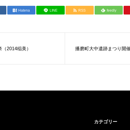
e
Hatena
LINE
RSS
feedly
（2014稲美）
播磨町大中遺跡まつり開
カテゴリー