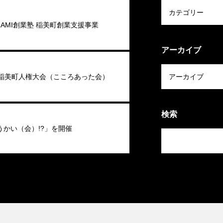
 INAMI創業塾 稲美町創業支援事業
アーカイブ
回稲美町人権大会（こころあった会）
検索
うかい（会）!?」を開催