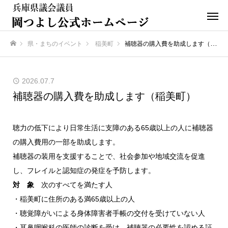
県・まちのイベント
稲美町
補聴器の購入費を助成します（稲美町）
ホーム
2026.07.7
補聴器の購入費を助成します（稲美町）
聴力の低下により日常生活に支障のある65歳以上の人に補聴器
の購入費用の一部を助成します。
補聴器の装用を支援することで、社会参加や地域交流を促進
し、フレイルと認知症の発症を予防します。
対 象
次のすべてを満たす人
・稲美町に住所のある満65歳以上の人
・聴覚障がいによる身体障害者手帳の交付を受けていない人
・耳鼻咽喉科の医師の診断を受け、補聴器の必要性を認める証