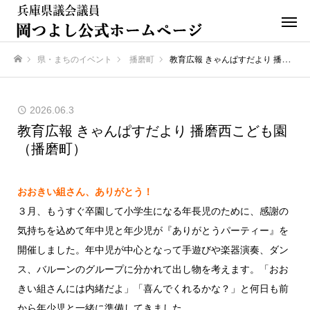
県・まちのイベント
播磨町
教育広報 きゃんぱすだより 播磨西こども園（播磨町）
ホーム
2026.06.3
教育広報 きゃんぱすだより 播磨西こども園
（播磨町）
おおきい組さん、ありがとう！
３月、もうすぐ卒園して小学生になる年長児のために、感謝の
気持ちを込めて年中児と年少児が『ありがとうパーティー』を
開催しました。年中児が中心となって手遊びや楽器演奏、ダン
ス、バルーンのグループに分かれて出し物を考えます。「おお
きい組さんには内緒だよ」「喜んでくれるかな？」と何日も前
から年少児と一緒に準備してきました。