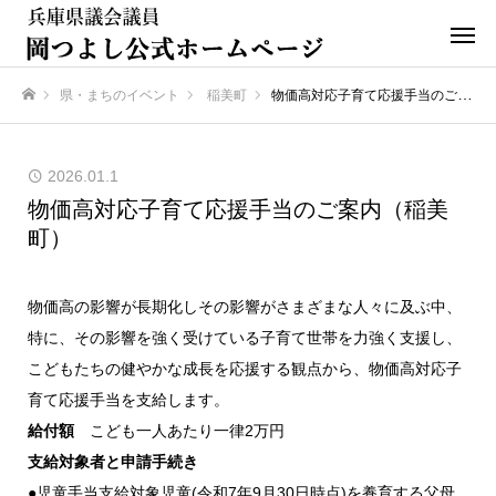
県・まちのイベント
稲美町
物価高対応子育て応援手当のご案内（稲美町）
ホーム
2026.01.1
物価高対応子育て応援手当のご案内（稲美
町）
物価高の影響が長期化しその影響がさまざまな人々に及ぶ中、
特に、その影響を強く受けている子育て世帯を力強く支援し、
こどもたちの健やかな成長を応援する観点から、物価高対応子
育て応援手当を支給します。
給付額
こども一人あたり一律2万円
支給対象者と申請手続き
●児童手当支給対象児童(令和7年9月30日時点)を養育する父母