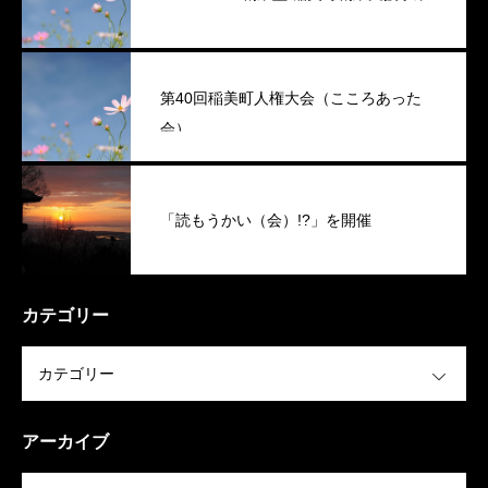
第40回稲美町人権大会（こころあった
会）
「読もうかい（会）!?」を開催
カテゴリー
OPEN
アーカイブ
OPEN