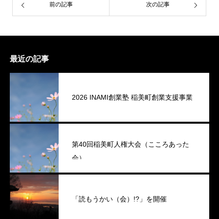
前の記事
次の記事
最近の記事
2026 INAMI創業塾 稲美町創業支援事業
第40回稲美町人権大会（こころあった
会）
「読もうかい（会）!?」を開催