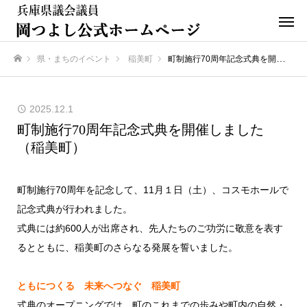
県・まちのイベント
稲美町
町制施行70周年記念式典を開催しました（稲美町）
ホーム
2025.12.1
町制施行70周年記念式典を開催しました
（稲美町）
町制施行70周年を記念して、11月１日（土）、コスモホールで
記念式典が行われました。
式典には約600人が出席され、先人たちのご功労に敬意を表す
るとともに、稲美町のさらなる発展を誓いました。
ともにつくる 未来へつなぐ 稲美町
式典のオープニングでは、町のこれまでの歩みや町内の自然・