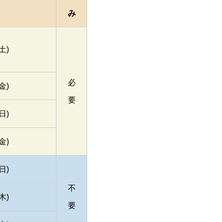
み
土)
必
金)
要
日)
金)
日)
不
木)
要