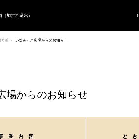
員（加古郡選出）
稲美町
いなみっこ広場からのお知らせ
広場からのお知らせ
事 業 内 容
と き