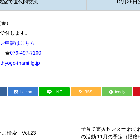
戯室で世代間交流
12月26日(
（金）
受付します。
ン申請はこちら
 ☎
079-497-7100
hyogo-inami.lg.jp
e
Hatena
LINE
RSS
feedly
子育て支援センター わく
こ検索 Vol.23
の活動 11月の予定（播磨