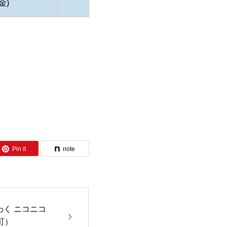
金)
Pin it
note
わく ニコニコ
町）