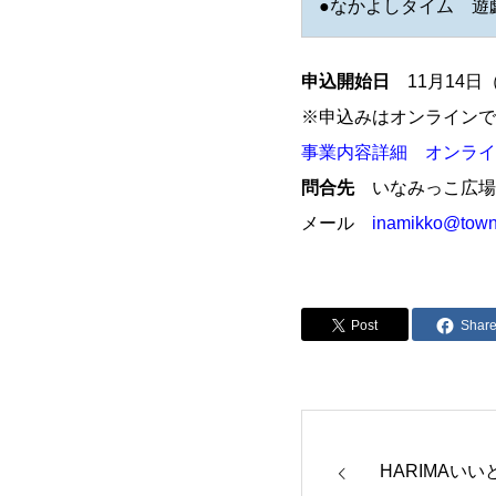
●なかよしタイム 遊
申込開始日
11月14日
※申込みはオンラインで
事業内容詳細
オンライ
問合先
いなみっこ広場
メール
inamikko@town.
Post
Shar
HARIMAいいと