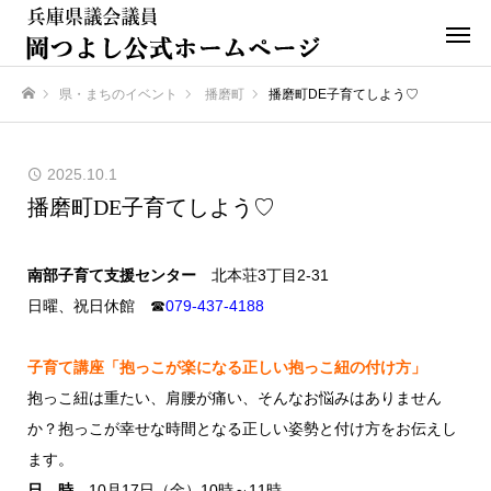
県・まちのイベント
播磨町
播磨町DE子育てしよう♡
ホーム
2025.10.1
播磨町DE子育てしよう♡
南部子育て支援センター
北本荘3丁目2-31
日曜、祝日休館 ☎
079‐437‐4188
子育て講座
「抱っこが楽になる正しい抱っこ紐の付け方」
抱っこ紐は重たい、肩腰が痛い、そんなお悩みはありません
か？抱っこが幸せな時間となる正しい姿勢と付け方をお伝えし
ます。
日 時
10月17日（金）10時～11時