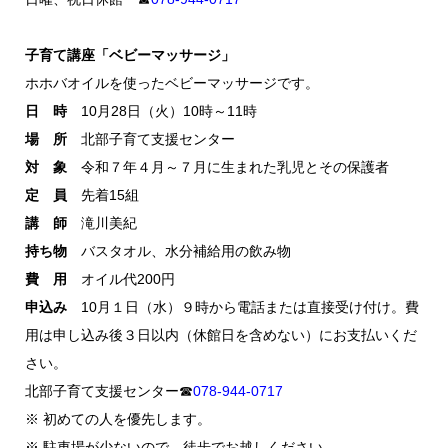
子育て講座「ベビーマッサージ」
ホホバオイルを使ったベビーマッサージです。
日 時
10月28日（火）10時～11時
場 所
北部子育て支援センター
対 象
令和７年４月～７月に生まれた乳児とその保護者
定 員
先着15組
講 師
滝川美紀
持ち物
バスタオル、水分補給用の飲み物
費 用
オイル代200円
申込み
10月１日（水）９時から電話または直接受け付け。費
用は申し込み後３日以内（休館日を含めない）にお支払いくだ
さい。
北部子育て支援センター☎
078-944-0717
※ 初めての人を優先します。
※ 駐車場が少ないので、徒歩でお越しください。