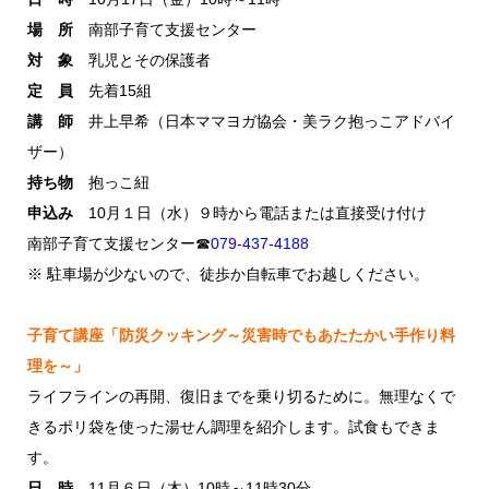
場 所
南部子育て支援センター
対 象
乳児とその保護者
定 員
先着15組
講 師
井上早希（日本ママヨガ協会・美ラク抱っこアドバイ
ザー）
持ち物
抱っこ紐
申込み
10月１日（水）９時から電話または直接受け付け
南部子育て支援センター☎
079-437-4188
※ 駐車場が少ないので、徒歩か自転車でお越しください。
子育て講座「防災クッキング～災害時でもあたたかい手作り料
理を～」
ライフラインの再開、復旧までを乗り切るために。無理なくで
きるポリ袋を使った湯せん調理を紹介します。試食もできま
す。
日 時
11月６日（木）10時～11時30分