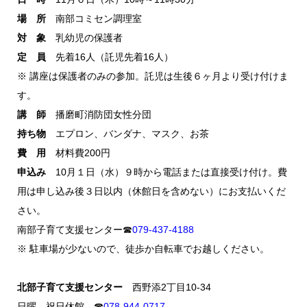
場 所
南部コミセン調理室
対 象
乳幼児の保護者
定 員
先着16人（託児先着16人）
※ 講座は保護者のみの参加。託児は生後６ヶ月より受け付けま
す。
講 師
播磨町消防団女性分団
持ち物
エプロン、バンダナ、マスク、お茶
費 用
材料費200円
申込み
10月１日（水）９時から電話または直接受け付け。費
用は申し込み後３日以内（休館日を含めない）にお支払いくだ
さい。
南部子育て支援センター☎
079-437-4188
※ 駐車場が少ないので、徒歩か自転車でお越しください。
北部子育て支援センター
西野添2丁目10-34
日曜、祝日休館 ☎
078‐944‐0717