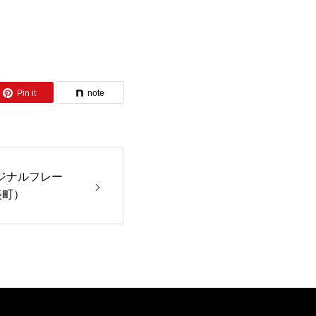
Pin it
note
リジナルフレー
美町）