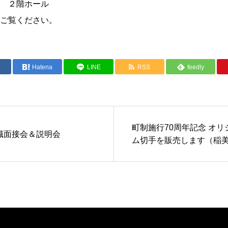
 ２階ホール
ご覧ください。
e
Hatena
LINE
RSS
feedly
町制施行70周年記念 オ
職面接会＆説明会
ム切手を販売します（稲