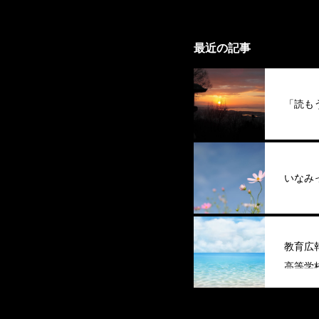
最近の記事
「読も
いなみ
教育広
高等学