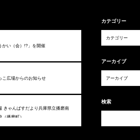
カテゴリー
うかい（会）!?」を開催
アーカイブ
っこ広場からのお知らせ
検索
報 きゃんぱすだより兵庫県立播磨南
校（播磨町）