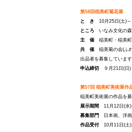
第58回稲美町菊花展
と き
10月25日(土)～
ところ
いなみ文化の森
主 催
稲美町・稲美町
共 催
稲美菊の会(ふれ
出品者を募集しています
申込締切
９月21日(日)
第57回 稲美町美術展作
稲美町美術展の作品を募
展示期間
11月12日(水)
募集部門
日本画、洋画
作品受付
10月11日(土)