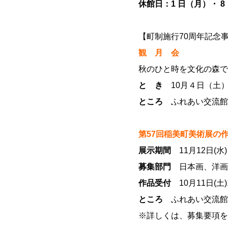
休館日：1 日（月）・ 
【町制施行70周年記念
観 月 会
秋のひと時を文化の森で
と き
10月４日（土） 
ところ
ふれあい交流館
第57回稲美町美術展の
展示期間
11月12日(水)
募集部門
日本画、洋画
作品受付
10月11日(土)
ところ
ふれあい交流館
※詳しくは、募集要項を