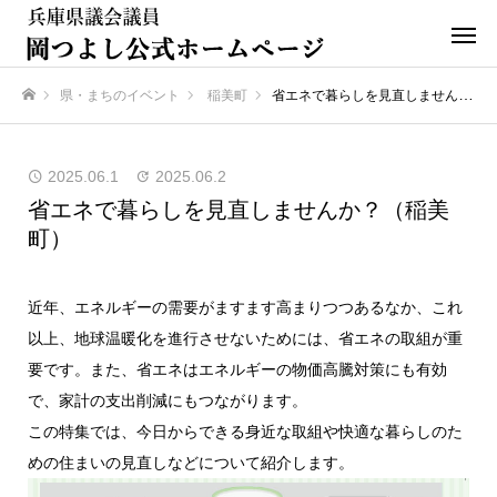
県・まちのイベント
稲美町
省エネで暮らしを見直しませんか？（稲美町）
ホーム
2025.06.1
2025.06.2
省エネで暮らしを見直しませんか？（稲美
町）
近年、エネルギーの需要がますます高まりつつあるなか、これ
以上、地球温暖化を進行させないためには、省エネの取組が重
要です。また、省エネはエネルギーの物価高騰対策にも有効
で、家計の支出削減にもつながります。
この特集では、今日からできる身近な取組や快適な暮らしのた
めの住まいの見直しなどについて紹介します。