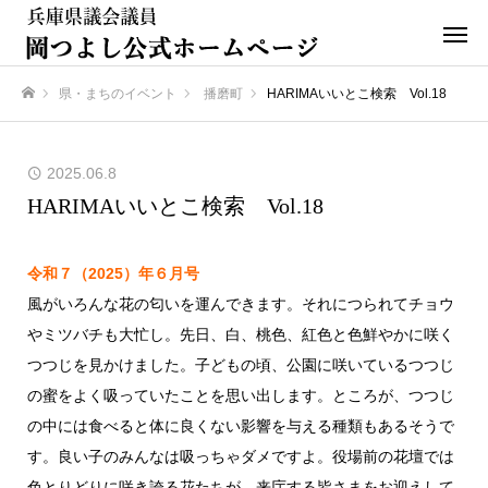
県・まちのイベント
播磨町
HARIMAいいとこ検索 Vol.18
ホーム
2025.06.8
HARIMAいいとこ検索 Vol.18
令和７（2025）年６月号
風がいろんな花の匂いを運んできます。それにつられてチョウ
やミツバチも大忙し。先日、白、桃色、紅色と色鮮やかに咲く
つつじを見かけました。子どもの頃、公園に咲いているつつじ
の蜜をよく吸っていたことを思い出します。ところが、つつじ
の中には食べると体に良くない影響を与える種類もあるそうで
す。良い子のみんなは吸っちゃダメですよ。役場前の花壇では
色とりどりに咲き誇る花たちが、来庁する皆さまをお迎えして