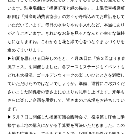
います。駐車場側は「播磨町花と緑の協会」、山陽電車播磨町
駅側は「播磨町消費者協会」の方々が丹精込めてお世話をして
いただいています。毎日の水やりやお手入れなど、本当にあり
がとうございます。きれいなお花を見るとなんだか幸せな気持
ちになりますね。これからも花と緑で心をつなぐまちづくりを
進めてまいります。
▶初夏を思わせる日差しのもと、４月26日に「第３回はりま春
風フェス」を開催しました。各ブースもステージもイベントも
どれも大盛況。ゴールデンウィークの楽しいひとときを満喫し
ていただけたのではないでしょうか。準備、運営にご尽力くだ
さいました関係者の皆さまに心よりお礼申し上げます。来年も
さらに楽しい企画を用意して、皆さまのご来場をお待ちしてい
ます。
▶５月７日に開催した播磨町議会臨時会で、役場第１庁舎に隣
接する土地の購入にかかる予算案を可決いただきました。この
土地を駐車場として活用することで、駅周辺の活性化を図ると