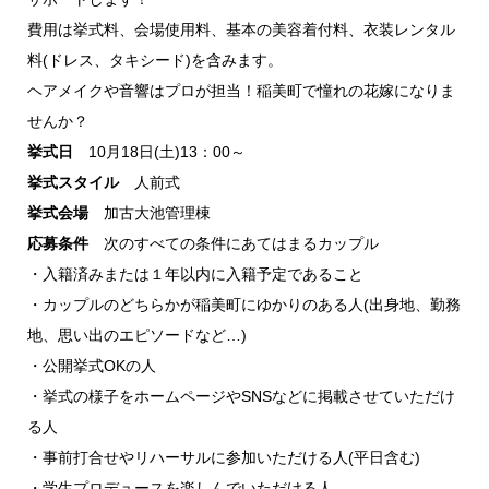
費用は挙式料、会場使用料、基本の美容着付料、衣装レンタル
料(ドレス、タキシード)を含みます。
ヘアメイクや音響はプロが担当！稲美町で憧れの花嫁になりま
せんか？
挙式日
10月18日(土)13：00～
挙式スタイル
人前式
挙式会場
加古大池管理棟
応募条件
次のすべての条件にあてはまるカップル
・入籍済みまたは１年以内に入籍予定であること
・カップルのどちらかが稲美町にゆかりのある人(出身地、勤務
地、思い出のエピソードなど…)
・公開挙式OKの人
・挙式の様子をホームページやSNSなどに掲載させていただけ
る人
・事前打合せやリハーサルに参加いただける人(平日含む)
・学生プロデュースを楽しんでいただける人