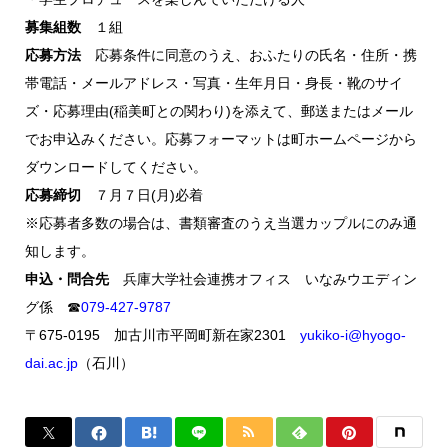
募集組数
１組
応募方法
応募条件に同意のうえ、おふたりの氏名・住所・携
帯電話・メールアドレス・写真・生年月日・身長・靴のサイ
ズ・応募理由(稲美町との関わり)を添えて、郵送またはメール
でお申込みください。応募フォーマットは町ホームページから
ダウンロードしてください。
応募締切
７月７日(月)必着
※応募者多数の場合は、書類審査のうえ当選カップルにのみ通
知します。
申込・問合先
兵庫大学社会連携オフィス いなみウエディン
グ係 ☎
079-427-9787
〒675-0195 加古川市平岡町新在家2301
yukiko-i@hyogo-
dai.ac.jp
（石川）