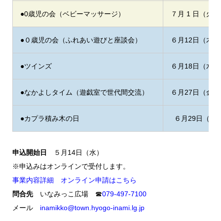
●0歳児の会（ベビーマッサージ）
７月 1 日（火）
●０歳児の会（ふれあい遊びと座談会）
６月12日（木）
●ツインズ
６月18日（水）
●なかよしタイム（遊戯室で世代間交流）
６月27日（金）
●カプラ積み木の日
６月29日（日
申込開始日
５月14日（水）
※申込みはオンラインで受付します。
事業内容詳細
オンライン申請はこちら
問合先
いなみっこ広場 ☎
079-497-7100
メール
inamikko@town.hyogo-inami.lg.jp