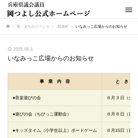
県・まちのイベント
稲美町
いなみっこ広場からのお知らせ
ホーム
2025.05.1
いなみっこ広場からのお知らせ
事 業 内 容
と き
●音楽遊びの会
６月 3 日（火）
●遊びの会（ちびっこ運動会）
６月 8 日（日）
●キッズタイム（小学生以上）ボードゲーム
６月15日（日）