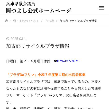
県・まちのイベント
加古郡
加古郡リサイクルプラザ情報
ホーム
2025.03.1
加古郡リサイクルプラザ情報
日曜日、第２・４月曜日休館 ☎
079-437-7671
「プラザDeフリマ」令和７年度第１期の出店者募集
加古郡リサイクルプラザでは、家庭で眠っているもの、不要と
なったものなどの有効活用を促進することを目的とした常設型
フリーマーケット「プラザＤeフリマ」の出店者を募集しま
す。
対 象
稲美町、播磨町、加古川市、高砂市にお住いの人