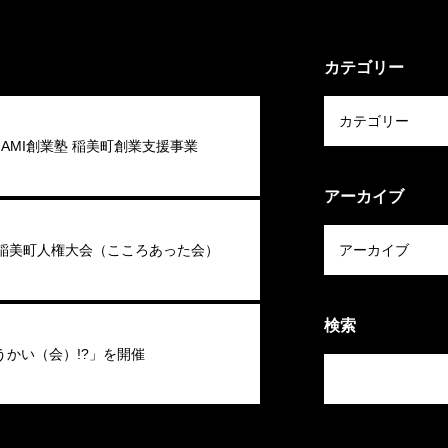
カテゴリー
 INAMI創業塾 稲美町創業支援事業
アーカイブ
回稲美町人権大会（こころあった会）
検索
うかい（会）!?」を開催