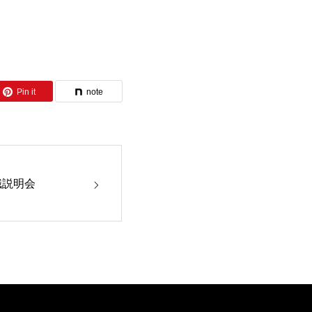
Pin it
note
職説明会