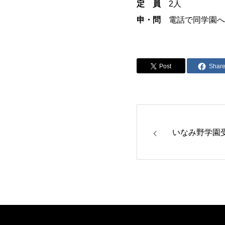
定 員
2人
申・問
電話で同学園へ
Post
Shar
いなみ野学園