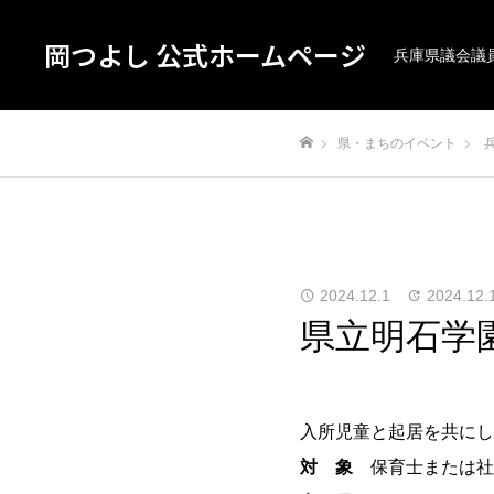
岡つよし 公式ホームページ
兵庫県議会議
県・まちのイベント
ホーム
2024.12.1
2024.12.
県立明石学
入所児童と起居を共にし
対 象
保育士または社