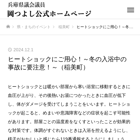
県・まちのイベント
稲美町
ヒートショックにご用心！～冬の入浴中の事故に要注意！～（稲美町）
ホーム
2024.12.1
ヒートショックにご用心！～冬の入浴中の
事故に要注意！～（稲美町）
ヒートショックとは暖かい部屋から寒い浴室に移動するときに
血圧が上がり、その後熱いお湯につかったときに血圧が低下
し、体がダメージを受けてしまうことをいいます。ヒートショ
ックが起こると、めまいや意識障害などの症状を起こす可能性
があります。部屋ごとの温度差をなくすといったことが効果的
な対策です。体調がすぐれないときは入浴を控えるようにし、
様子がおかしいと感じたら119番通報するようにしましょう。