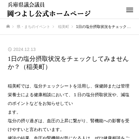
県・まちのイベント
稲美町
1日の塩分摂取状況をチェックしてみませんか？（稲美町）
ホーム
2024.12.13
1日の塩分摂取状況をチェックしてみません
か？（稲美町）
稲美町では、塩分チェックシートを活用し、保健師または管理
栄養士による健康相談において、１日の塩分摂取状況や、減塩
のポイントなどをお知らせしてい
ます。
塩分の摂り過ぎは、血圧の上昇に繋がり、腎機能への影響を受
けやすいと言われています。
健診の結果、血圧や腎機能が気になる人は、ぜひ健康相談をご