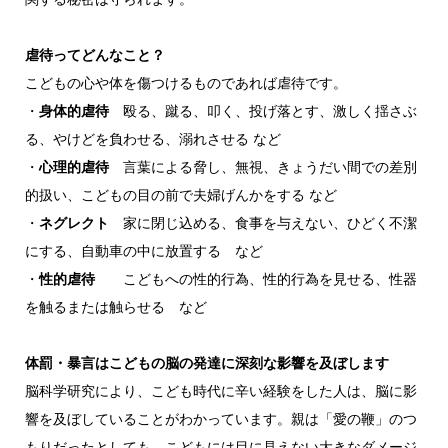
虐待ってどんなこと？
こどもの心や体を傷つけるものであれば虐待です。
・
身体的虐待
殴る、蹴る、叩く、投げ落とす、激しく揺さぶ
る、やけどを負わせる、溺れさせる など
・
心理的虐待
言葉による脅し、無視、きょうだい間での差別
的扱い、こどもの目の前で夫婦げんかをする など
・
ネグレクト
家に閉じ込める、食事を与えない、ひどく不潔
にする、自動車の中に放置する など
・
性的虐待
こどもへの性的行為、性的行為を見せる、性器
を触るまたは触らせる など
体罰・暴言はこどもの脳の発達に深刻な影響を及ぼします
脳科学研究により、こども時代に辛い経験をした人は、脳に影
響を及ぼしていることがわかっています。親は「愛の鞭」のつ
もりだったとしても、こどもには目に見えない大きなダメージ