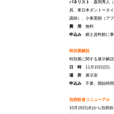
パネリスト
森岡秀人（
員、東日本ダントータイ
講師）、小東憲朗（アプ
費 用
無料
申込み
郷土資料館に事
特別展解説
特別展に関する展示解説
日 時
11月10日(日)、
場 所
展示室
申込み
不要。開始時間
別府鉄道リニューアル
10月16日(水)から