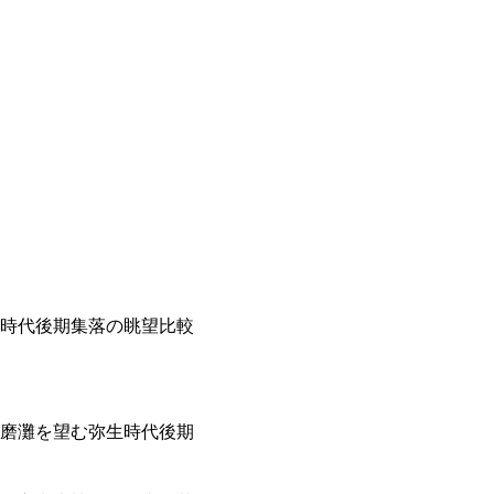
時代後期集落の眺望比較
磨灘を望む弥生時代後期