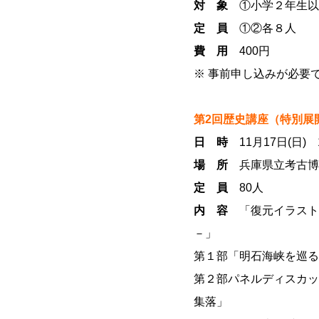
対 象
①小学２年生以
定 員
①②各８人
費 用
400円
※ 事前申し込みが必要
第2回歴史講座（特別展
日 時
11月17日(日) 
場 所
兵庫県立考古博
定 員
80人
内 容
「復元イラスト
－」
第１部「明石海峡を巡る
第２部パネルディスカッ
集落」