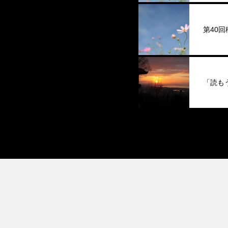
第40
「読も