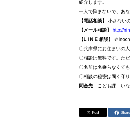
紹介します。
一人で悩まないで、あな
【電話相談】
小さない
【メール相談】
http://n
【L I N E 相談】
＠inoch
〇兵庫県にお住まいの人
〇相談は無料です。ただ
〇名前は名乗らなくても
〇相談の秘密は固く守り
問合先
こども課 いな
Post
Shar