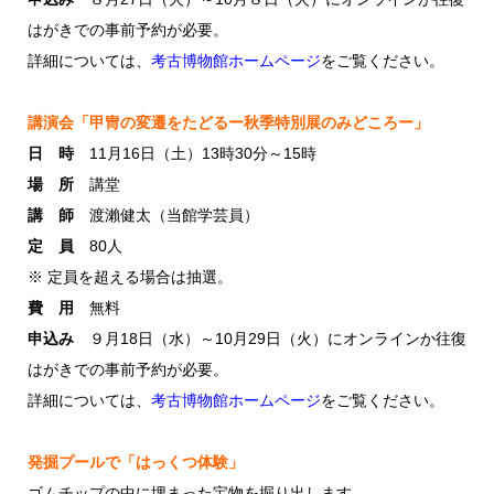
はがきでの事前予約が必要。
詳細については、
考古博物館ホームページ
をご覧ください。
講演会「甲冑の変遷をたどるー秋季特別展のみどころー」
日 時
11月16日（土）13時30分～15時
場 所
講堂
講 師
渡瀨健太（当館学芸員）
定 員
80人
※ 定員を超える場合は抽選。
費 用
無料
申込み
９月18日（水）～10月29日（火）にオンラインか往復
はがきでの事前予約が必要。
詳細については、
考古博物館ホームページ
をご覧ください。
発掘プールで「はっくつ体験」
ゴムチップの中に埋まった宝物を掘り出します。