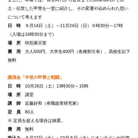
土・伝世した甲冑を一堂に紹介し、その変遷や込められた思い
について考えます
日 時
９月14日（土）～11月24日（日）９時30分～17時
（入場は16時30分まで）
場 所
特別展示室
費 用
大人500円、大学生400円（各種割引有）、高校生以下
無料
講演会「中世の甲冑と戦闘」
日 時
10月26日（土）13時30分～15時
場 所
講堂
講 師
近藤好和（有職故実研究家）
定 員
80人
※ 定員を超える場合は抽選。
費 用
無料
申込み
８月27日（火）～10月８日（火）にオンラインか往復