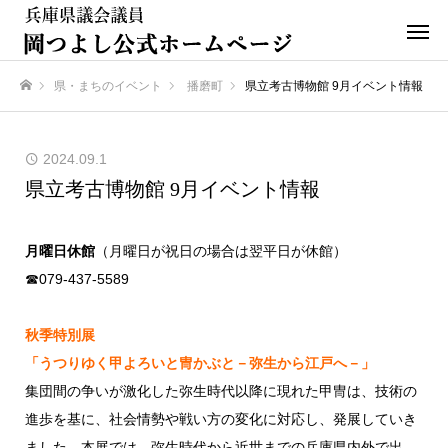
県・まちのイベント
播磨町
県立考古博物館 9月イベント情報
ホーム
2024.09.1
県立考古博物館 9月イベント情報
月曜日休館
（月曜日が祝日の場合は翌平日が休館）
☎079-437-5589
秋季特別展
「うつりゆく甲よろいと冑かぶと－弥生から江戸へ－」
集団間の争いが激化した弥生時代以降に現れた甲冑は、技術の
進歩を基に、社会情勢や戦い方の変化に対応し、発展していき
ました。本展では、弥生時代から近世までの兵庫県内外で出