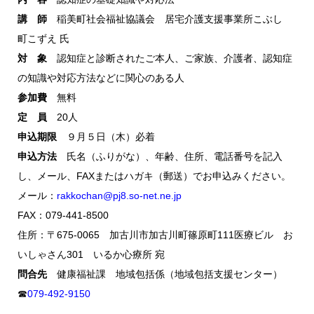
講 師
稲美町社会福祉協議会 居宅介護支援事業所こぶし
町こずえ 氏
対 象
認知症と診断されたご本人、ご家族、介護者、認知症
の知識や対応方法などに関心のある人
参加費
無料
定 員
20人
申込期限
９月５日（木）必着
申込方法
氏名（ふりがな）、年齢、住所、電話番号を記入
し、メール、FAXまたはハガキ（郵送）でお申込みください。
メール：
rakkochan@pj8.so-net.ne.jp
FAX：079-441-8500
住所：〒675-0065 加古川市加古川町篠原町111医療ビル お
いしゃさん301 いるか心療所 宛
問合先
健康福祉課 地域包括係（地域包括支援センター）
☎
079-492-9150