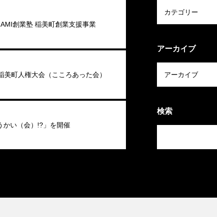
 INAMI創業塾 稲美町創業支援事業
アーカイブ
回稲美町人権大会（こころあった会）
検索
うかい（会）!?」を開催