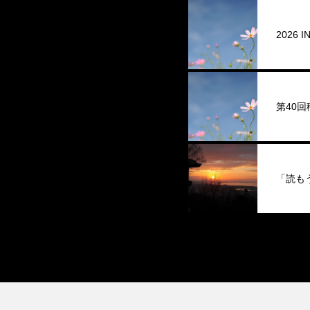
2026
第40
「読も