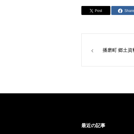
Post
Shar
播磨町 郷土資
最近の記事