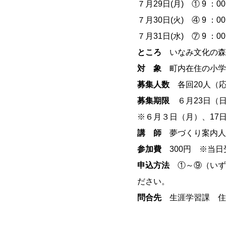
７月29日(月) ① 9 ：0
７月30日(火) ④ 9 ：0
７月31日(水) ⑦ 9 ：0
ところ
いなみ文化の森
対 象
町内在住の小学
募集人数
各回20人（
募集期限
６月23日（
※６月３日（月）、17
講 師
夢づくり案内人
参加費
300円 ※当日
申込方法
①～⑨（いず
ださい。
問合先
生涯学習課 住民協