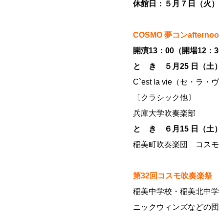
休館日：５月７日（火）
COSMO 夢コンafter
開演13：00（開場12：3
と き ５月25 日（土
C`est la vie（セ・ラ
〔クラシック他〕
兵庫大学吹奏楽部
と き ６月15 日（土
稲美町吹奏楽団 コスモ
第32回コスモ吹奏楽祭
稲美中学校・稲美北中学
ニックウィンズなどの団