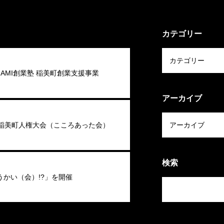
カテゴリー
 INAMI創業塾 稲美町創業支援事業
アーカイブ
回稲美町人権大会（こころあった会）
検索
うかい（会）!?」を開催