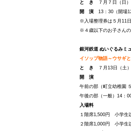
と き
７月７日（日）
開 演
13：30（開場1
※入場整理券は５月11
※４歳以下のお子さんの
銀河鉄道 ぬいぐるみミ
イソップ物語～ウサギと
と き
７月13日（土
開 演
午前の部（町立幼稚園 ５
午後の部（一般）14：00
入場料
１階席1,500円 小学生以
２階席1,000円 小学生以