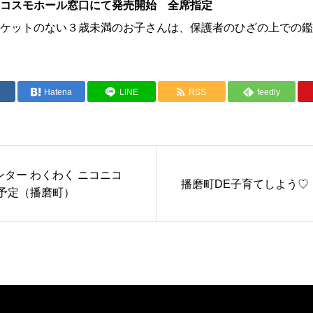
0からコスモホール窓口にて発売開始 全席指定
ケットのない３歳未満のお子さんは、保護者のひざの上での鑑
e
Hatena
LINE
RSS
feedly
ター わくわく ニコニコ
播磨町DE子育てしよう♡
の予定（播磨町）