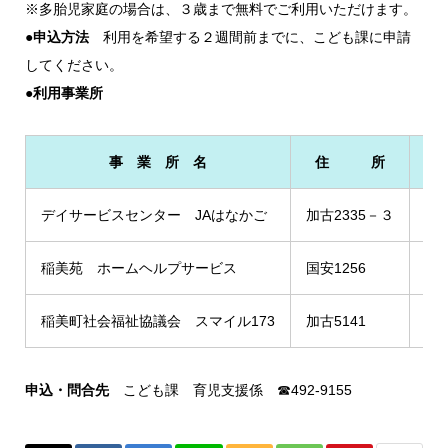
※多胎児家庭の場合は、３歳まで無料でご利用いただけます。
●申込方法
利用を希望する２週間前までに、こども課に申請
してください。
●利用事業所
事 業 所 名
住 所
電
デイサービスセンター JAはなかご
加古2335－３
496
稲美苑 ホームヘルプサービス
国安1256
492
稲美町社会福祉協議会 スマイル173
加古5141
492
申込・問合先
こども課 育児支援係 ☎492-9155