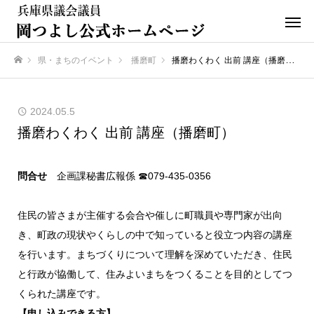
県・まちのイベント
播磨町
播磨わくわく 出前 講座（播磨町）
ホーム
2024.05.5
播磨わくわく 出前 講座（播磨町）
問合せ
企画課秘書広報係 ☎079-435-0356
住民の皆さまが主催する会合や催しに町職員や専門家が出向
き、町政の現状やくらしの中で知っていると役立つ内容の講座
を行います。まちづくりについて理解を深めていただき、住民
と行政が協働して、住みよいまちをつくることを目的としてつ
くられた講座です。
【申し込みできる方】