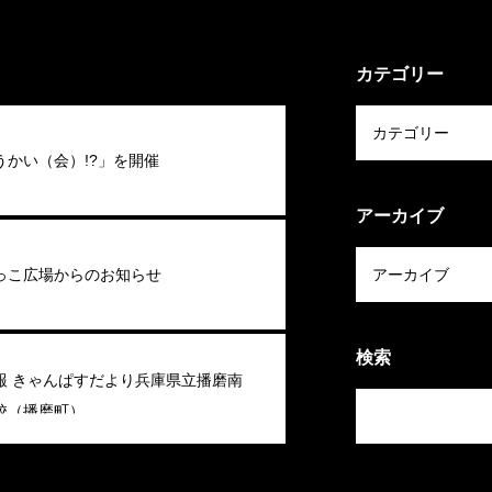
カテゴリー
うかい（会）!?」を開催
アーカイブ
っこ広場からのお知らせ
検索
報 きゃんぱすだより兵庫県立播磨南
校（播磨町）