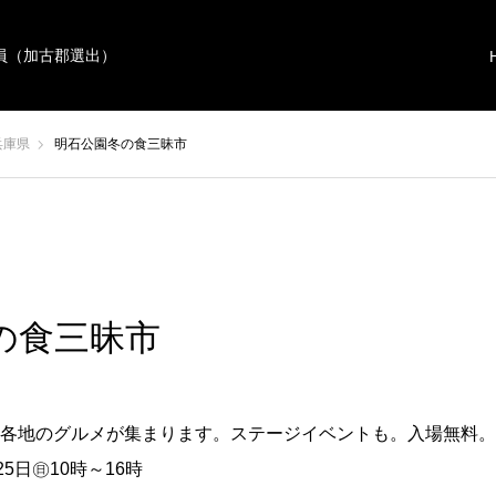
員（加古郡選出）
兵庫県
明石公園冬の食三昧市
の食三昧市
各地のグルメが集まります。ステージイベントも。入場無料。
5日㊐10時～16時