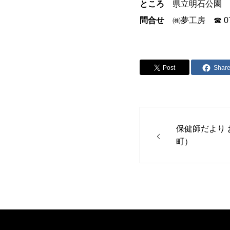
ところ
県立明石公園
問合せ
㈱夢工房 ☎ 078
Post
Shar
保健師だより
町）