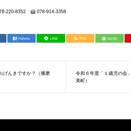
-220-8352
078-914-3358
e
Hatena
LINE
RSS
feedly
 おげんきですか？（播磨
令和６年度「１歳児の会
美町）