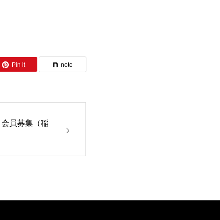
Pin it
note
」会員募集（稲