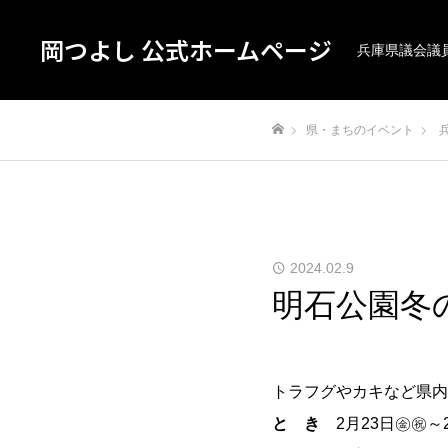
岡つよし 公式ホームページ
兵庫県議会議
県・まちのイベント
ホーム
2024.02.9
明石公園冬
トラフグやカキなど県内
と き
2月23日㊎㊗～2