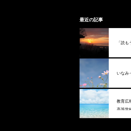
最近の記事
「読も
いなみ
教育広
高等学