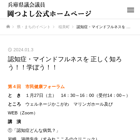
県・まちのイベント
稲美町
認知症・マインドフルネスを 正しく知ろう！！学ぼう！！
ホーム
2024.01.3
認知症・マインドフルネスを 正しく知ろ
う！！学ぼう！！
第４回 市民健康フォーラム
と き
１月27日（土） 14：30～16：00（受付14：00～）
ところ
ウェルネージかこがわ マリンガホール及び
WEB（Zoom）
講 演
①「認知症どんな病気？」
岩崎 滋徳先生（すみれこころのクリニック）