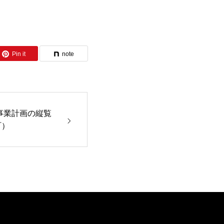
Pin it
note
事業計画の縦覧
町）