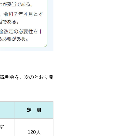
説明会を、次のとおり開
定 員
室
120人