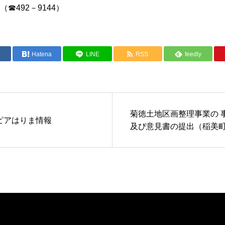
☎492－9144）
e
Hatena
LINE
RSS
feedly
菊徳土地区画整理事業の 
ピアはりま情報
及び意見書の提出（稲美