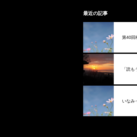
最近の記事
第40
「読も
いなみ