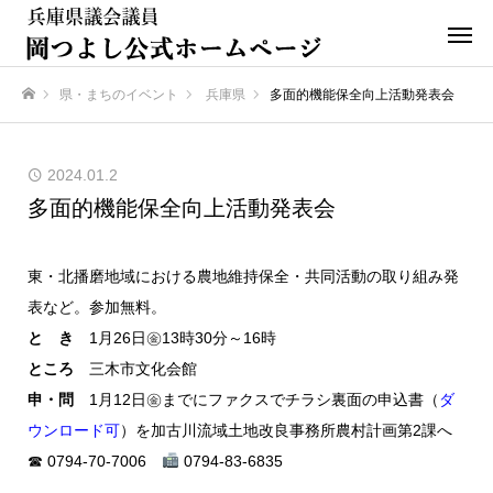
県・まちのイベント
兵庫県
多面的機能保全向上活動発表会
ホーム
2024.01.2
多面的機能保全向上活動発表会
東・北播磨地域における農地維持保全・共同活動の取り組み発
表など。参加無料。
と き
1月26日㊎13時30分～16時
ところ
三木市文化会館
申・問
1月12日㊎までにファクスでチラシ裏面の申込書（
ダ
ウンロード可
）を加古川流域土地改良事務所農村計画第2課へ
☎ 0794-70-7006
0794-83-6835