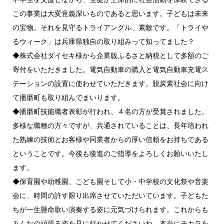
この事業は大変意義深いものであると思います。子どもは未来
の宝物。それを見守るトライアングル、素敵です。「トライや
るウィーク」は兵庫県独自の取り組みって知ってました？
◆株式会社ダイセキ様から企業版ふるさと納税として多額のご
寄付をいただきました。電気自動車の購入と電気自動車充電ス
テーションの設置に使わせていただきます。脱炭素社会に向け
て播磨町も取り組んでまいります。
◆播磨町技能職者表彰が行われ、４名の方が受賞されました。
多様な職種の方々ですが、共通されていることは、長年培われ
た熟練の技術とお客様や同業者からの厚い信頼をお持ちである
ということです。今後も後進のご指導をよろしくお願いいたし
ます。
◆保育園や幼稚園、こども園そして小・中学校の文化祭や音楽
会に、時間の許す限り出席させていただいています。子どもた
ちが一生懸命歌い演奏する姿に元気づけられます。これからも
みんなの頑張る姿を見に行かせてくださいね。本当にチカラを