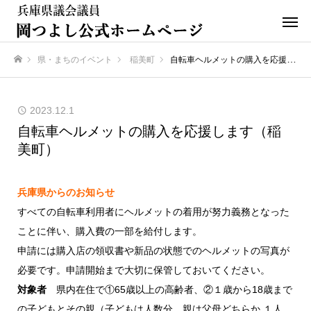
県・まちのイベント
稲美町
自転車ヘルメットの購入を応援します（稲美町）
ホーム
2023.12.1
自転車ヘルメットの購入を応援します（稲
美町）
兵庫県からのお知らせ
すべての自転車利用者にヘルメットの着用が努力義務となった
ことに伴い、購入費の一部を給付します。
申請には購入店の領収書や新品の状態でのヘルメットの写真が
必要です。申請開始まで大切に保管しておいてください。
対象者
県内在住で①65歳以上の高齢者、②１歳から18歳まで
の子どもとその親（子どもは人数分、親は父母どちらか １人