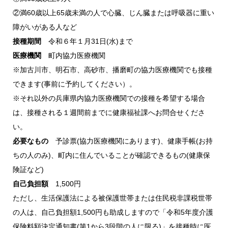
②満60歳以上65歳未満の人で心臓、じん臓または呼吸器に重い
障がいがある人など
接種期間
令和６年１月31日(水)まで
医療機関
町内協力医療機関
※加古川市、明石市、高砂市、播磨町の協力医療機関でも接種
できます(事前に予約してください）。
※それ以外の兵庫県内協力医療機関での接種を希望する場合
は、接種される１週間前までに健康福祉課へお問合せくださ
い。
必要なもの
予診票(協力医療機関にあります)、健康手帳(お持
ちの人のみ)、町内に住んでいることが確認できるもの(健康保
険証など)
自己負担額
1,500円
ただし、生活保護法による被保護世帯または住民税非課税世帯
の人は、自己負担額1,500円も助成しますので「令和5年度介護
保険料額決定通知書(第1から3段階の人に限る)」を接種時に医