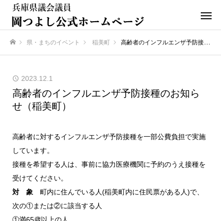
県・まちのイベント
稲美町
高齢者のインフルエンザ予防接種のお知らせ（稲美町）
ホーム
2023.12.1
高齢者のインフルエンザ予防接種のお知ら
せ（稲美町）
高齢者に対するインフルエンザ予防接種を一部公費負担で実施
しています。
接種を希望する人は、事前に協力医療機関に予約のうえ接種を
受けてください。
対 象
町内に住んでいる人(稲美町内に住民票がある人)で、
次の①または②に該当する人
①満65歳以上の人