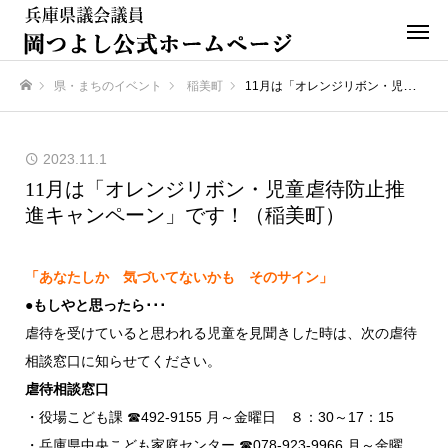
県・まちのイベント
稲美町
11月は「オレンジリボン・児童虐待防止推進キャンペーン」です！（稲美町）
ホーム
2023.11.1
11月は「オレンジリボン・児童虐待防止推
進キャンペーン」です！（稲美町）
「あなたしか 気づいてないかも そのサイン」
●もしやと思ったら･･･
虐待を受けていると思われる児童を見聞きした時は、次の虐待
相談窓口に知らせてください。
虐待相談窓口
・役場こども課 ☎492-9155 月～金曜日 ８：30～17：15
・兵庫県中央こども家庭センター ☎078-923-9966 月～金曜