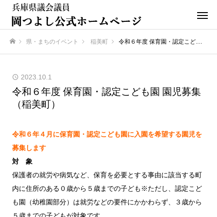
県・まちのイベント
稲美町
令和６年度 保育園・認定こども園 園児募集（稲美町）
ホーム
2023.10.1
令和６年度 保育園・認定こども園 園児募集
（稲美町）
令和６年４月に保育園・認定こども園に入園を希望する園児を
募集します
対 象
保護者の就労や病気など、保育を必要とする事由に該当する町
内に住所のある０歳から５歳までの子ども※ただし、認定こど
も園（幼稚園部分）は就労などの要件にかかわらず、３歳から
５歳までの子どもが対象です。