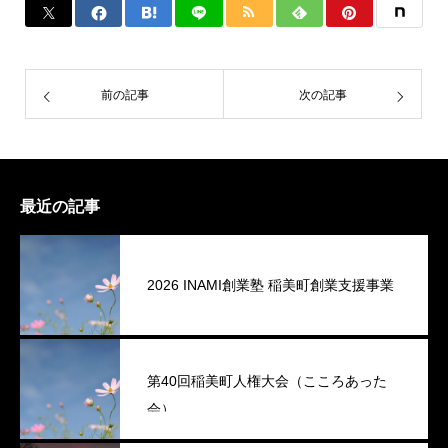
前の記事
次の記事
最近の記事
2026 INAMI創業塾 稲美町創業支援事業
第40回稲美町人権大会（こころあった
会）