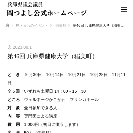
県・まちのイベント
稲美町
第46回 兵庫県健康大学（稲美町）
ホーム
2023.08.1
第46回 兵庫県健康大学（稲美町）
と き
9 月30日、10月14日、10月21日、10月28日、11月11
日
全５回 いずれも土曜日 14：00～15：30
ところ
ウェルネージかこがわ マリンガホール
対 象
全日参加できる人
内 容
専門医による講座
費 用
1,000円（初日に徴収します）
定 員
50人（先着順）