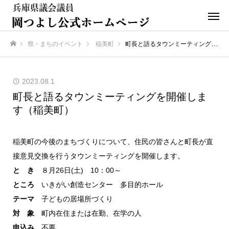
県・まちのイベント
稲美町
町長と語るタウンミーティングを開催します（稲美町）
ホーム
2023.08.1
町長と語るタウンミーティングを開催しま
す（稲美町）
稲美町の今後のまちづくりについて、住民の皆さんと町長が直
接意見交換を行うタウンミーティングを開催します。
と き
８月26日(土) 10：00～
ところ
いきがい創造センター 多目的ホール
テーマ
子どもの居場所づくり
対 象
町内在住または在勤、在学の人
申込み
不要