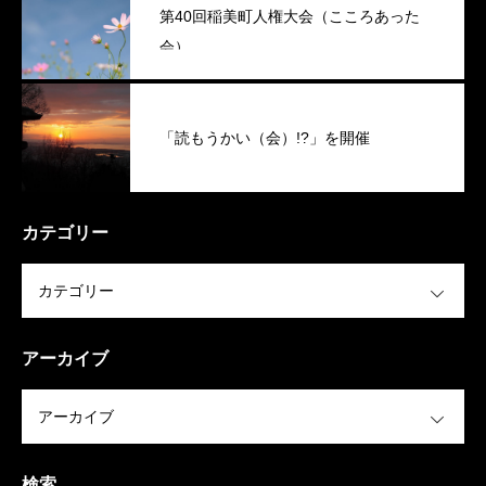
第40回稲美町人権大会（こころあった
会）
「読もうかい（会）!?」を開催
カテゴリー
OPEN
アーカイブ
OPEN
検索